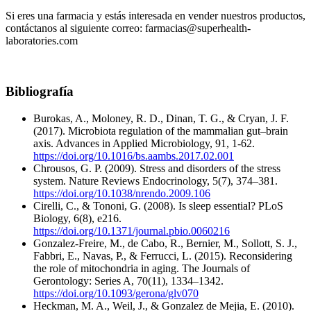
Si eres una farmacia y estás interesada en vender nuestros productos,
contáctanos al siguiente correo: farmacias@superhealth-
laboratories.com
Bibliografía
Burokas, A., Moloney, R. D., Dinan, T. G., & Cryan, J. F.
(2017). Microbiota regulation of the mammalian gut–brain
axis. Advances in Applied Microbiology, 91, 1-62.
https://doi.org/10.1016/bs.aambs.2017.02.001
Chrousos, G. P. (2009). Stress and disorders of the stress
system. Nature Reviews Endocrinology, 5(7), 374–381.
https://doi.org/10.1038/nrendo.2009.106
Cirelli, C., & Tononi, G. (2008). Is sleep essential? PLoS
Biology, 6(8), e216.
https://doi.org/10.1371/journal.pbio.0060216
Gonzalez-Freire, M., de Cabo, R., Bernier, M., Sollott, S. J.,
Fabbri, E., Navas, P., & Ferrucci, L. (2015). Reconsidering
the role of mitochondria in aging. The Journals of
Gerontology: Series A, 70(11), 1334–1342.
https://doi.org/10.1093/gerona/glv070
Heckman, M. A., Weil, J., & Gonzalez de Mejia, E. (2010).