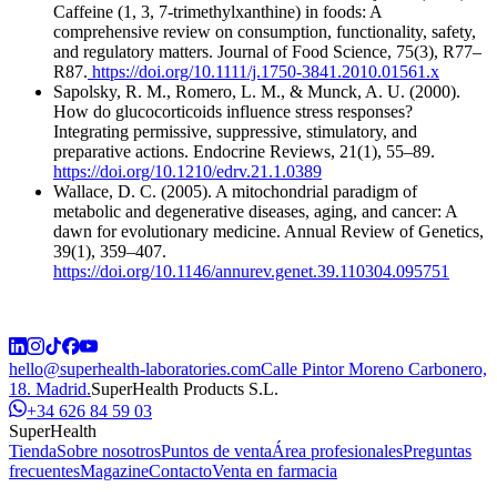
Caffeine (1, 3, 7-trimethylxanthine) in foods: A
comprehensive review on consumption, functionality, safety,
and regulatory matters. Journal of Food Science, 75(3), R77–
R87.
https://doi.org/10.1111/j.1750-3841.2010.01561.x
Sapolsky, R. M., Romero, L. M., & Munck, A. U. (2000).
How do glucocorticoids influence stress responses?
Integrating permissive, suppressive, stimulatory, and
preparative actions. Endocrine Reviews, 21(1), 55–89.
https://doi.org/10.1210/edrv.21.1.0389
Wallace, D. C. (2005). A mitochondrial paradigm of
metabolic and degenerative diseases, aging, and cancer: A
dawn for evolutionary medicine. Annual Review of Genetics,
39(1), 359–407.
https://doi.org/10.1146/annurev.genet.39.110304.095751
hello@superhealth-laboratories.com
Calle Pintor Moreno Carbonero,
18. Madrid.
SuperHealth Products S.L.
+34 626 84 59 03
SuperHealth
Tienda
Sobre nosotros
Puntos de venta
Área profesionales
Preguntas
frecuentes
Magazine
Contacto
Venta en farmacia