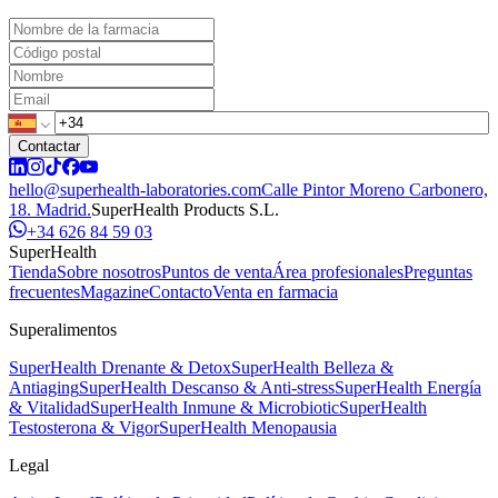
Contactar
hello@superhealth-laboratories.com
Calle Pintor Moreno Carbonero,
18. Madrid.
SuperHealth Products S.L.
+34 626 84 59 03
SuperHealth
Tienda
Sobre nosotros
Puntos de venta
Área profesionales
Preguntas
frecuentes
Magazine
Contacto
Venta en farmacia
Superalimentos
SuperHealth Drenante & Detox
SuperHealth Belleza &
Antiaging
SuperHealth Descanso & Anti-stress
SuperHealth Energía
& Vitalidad
SuperHealth Inmune & Microbiotic
SuperHealth
Testosterona & Vigor
SuperHealth Menopausia
Legal