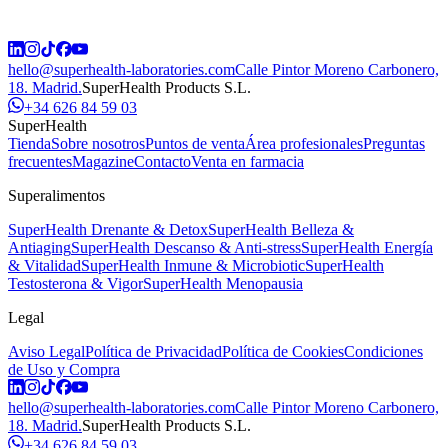
hello@superhealth-laboratories.com
Calle Pintor Moreno Carbonero,
18. Madrid.
SuperHealth Products S.L.
+34 626 84 59 03
SuperHealth
Tienda
Sobre nosotros
Puntos de venta
Área profesionales
Preguntas
frecuentes
Magazine
Contacto
Venta en farmacia
Superalimentos
SuperHealth Drenante & Detox
SuperHealth Belleza &
Antiaging
SuperHealth Descanso & Anti-stress
SuperHealth Energía
& Vitalidad
SuperHealth Inmune & Microbiotic
SuperHealth
Testosterona & Vigor
SuperHealth Menopausia
Legal
Aviso Legal
Política de Privacidad
Política de Cookies
Condiciones
de Uso y Compra
hello@superhealth-laboratories.com
Calle Pintor Moreno Carbonero,
18. Madrid.
SuperHealth Products S.L.
+34 626 84 59 03