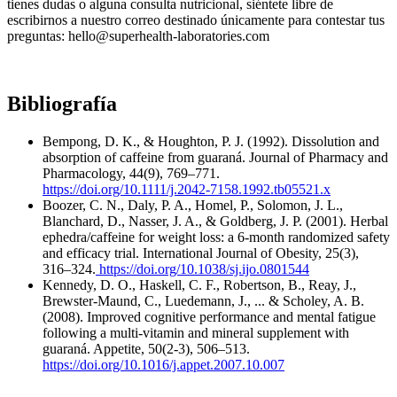
tienes dudas o alguna consulta nutricional, siéntete libre de
escribirnos a nuestro correo destinado únicamente para contestar tus
preguntas: hello@superhealth-laboratories.com
Bibliografía
Bempong, D. K., & Houghton, P. J. (1992). Dissolution and
absorption of caffeine from guaraná. Journal of Pharmacy and
Pharmacology, 44(9), 769–771.
https://doi.org/10.1111/j.2042-7158.1992.tb05521.x
Boozer, C. N., Daly, P. A., Homel, P., Solomon, J. L.,
Blanchard, D., Nasser, J. A., & Goldberg, J. P. (2001). Herbal
ephedra/caffeine for weight loss: a 6-month randomized safety
and efficacy trial. International Journal of Obesity, 25(3),
316–324.
https://doi.org/10.1038/sj.ijo.0801544
Kennedy, D. O., Haskell, C. F., Robertson, B., Reay, J.,
Brewster-Maund, C., Luedemann, J., ... & Scholey, A. B.
(2008). Improved cognitive performance and mental fatigue
following a multi-vitamin and mineral supplement with
guaraná. Appetite, 50(2-3), 506–513.
https://doi.org/10.1016/j.appet.2007.10.007